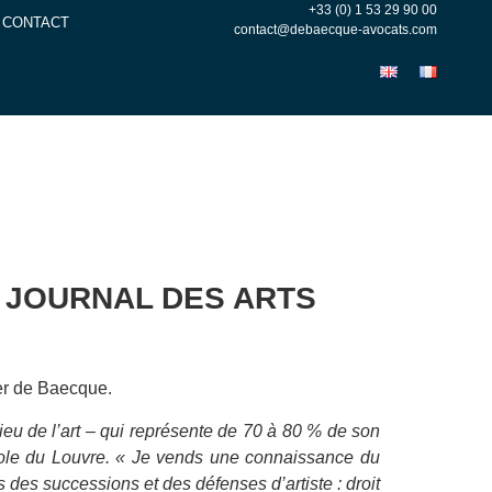
+33 (0) 1 53 29 90 00
CONTACT
contact@debaecque-avocats.com
E JOURNAL DES ARTS
ier de Baecque.
lieu de l’art – qui représente de 70 à 80 % de son
l’École du Louvre. « Je vends une connaissance du
ns des successions et des défenses d’artiste : droit