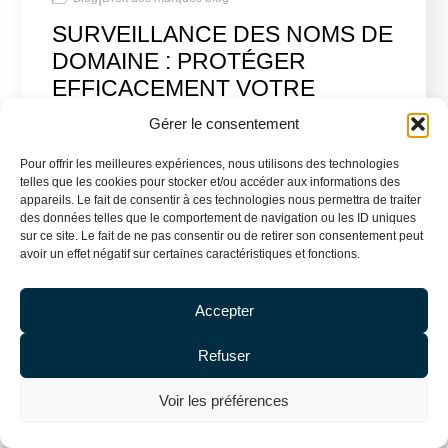
SURVEILLANCE DES NOMS DE
DOMAINE : PROTÉGER
EFFICACEMENT VOTRE
IDENTITÉ NUMÉRIQUE
Gérer le consentement
100 000 nouveaux noms de domaine sont
Pour offrir les meilleures expériences, nous utilisons des technologies
enregistrés chaque jour dans le monde ! La
telles que les cookies pour stocker et/ou accéder aux informations des
simple réservation d’un nom de domaine ne
appareils. Le fait de consentir à ces technologies nous permettra de traiter
des données telles que le comportement de navigation ou les ID uniques
suffit plus à garantir la protection de votre
sur ce site. Le fait de ne pas consentir ou de retirer son consentement peut
identité numérique. La surveillance active de
avoir un effet négatif sur certaines caractéristiques et fonctions.
vos noms de domaine s’impose comme une
nécessité stratégique pour anticiper les
Accepter
menaces, préserver…
Refuser
Voir les préférences
Stéphane Bellec
10 février 2026