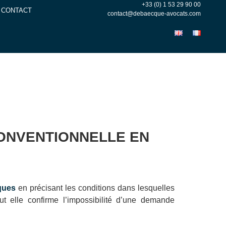
+33 (0) 1 53 29 90 00
CONTACT
contact@debaecque-avocats.com
CONVENTIONNELLE EN
ques
en précisant les conditions dans lesquelles
ut elle confirme l’impossibilité d’une demande