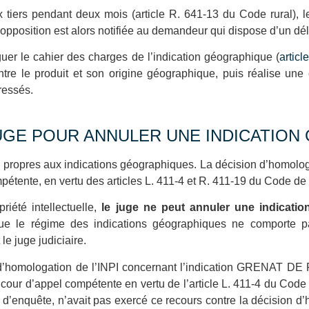
 tiers pendant deux mois (article R. 641-13 du Code rural), 
L’opposition est alors notifiée au demandeur qui dispose d’un dé
guer le cahier des charges de l’indication géographique (
articl
entre le produit et son origine géographique, puis réalise une
ressés.
UGE POUR ANNULER UNE INDICATIO
n propres aux indications géographiques. La décision d’homolog
étente, en vertu des articles L. 411-4 et R. 411-19 du Code de la
riété intellectuelle,
le juge ne peut annuler une indicat
que le régime des indications géographiques ne comporte pas
le juge judiciaire.
n d’homologation de l’INPI concernant l’indication GRENAT 
 cour d’appel compétente en vertu de l’article L. 411-4 du Code 
 d’enquête, n’avait pas exercé ce recours contre la décision d’