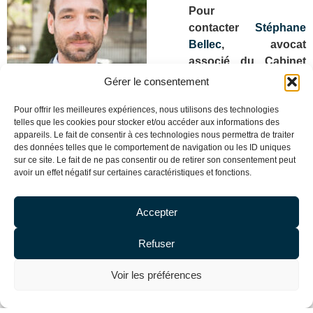
Pour
contacter
Stéphane
Bellec
, avocat
associé du Cabinet
De Baecque, Fauré,
Gérer le consentement
Bellec
Pour offrir les meilleures expériences, nous utilisons des technologies
Avocat Propriété
telles que les cookies pour stocker et/ou accéder aux informations des
appareils. Le fait de consentir à ces technologies nous permettra de traiter
Intellectuelle
des données telles que le comportement de navigation ou les ID uniques
sur ce site. Le fait de ne pas consentir ou de retirer son consentement peut
sbellec@debaecque-
avoir un effet négatif sur certaines caractéristiques et fonctions.
Stéphane Bellec Avocat
avocats.com
Propriété Intellectuelle
Tél. + 33 (0) 1 53 29 90
Accepter
00
Refuser
Voir les préférences
Blog
–
Mentions légales
–
Cookies
– Copyright DE
BAECQUE BELLEC ©