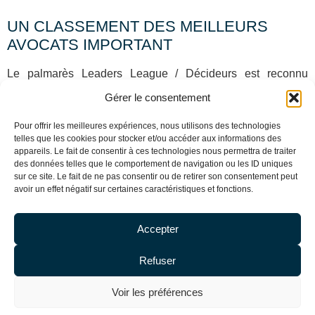
UN CLASSEMENT DES MEILLEURS
AVOCATS IMPORTANT
Le palmarès Leaders League / Décideurs est reconnu
comme l’un des classements de référence du marché
Gérer le consentement
juridique français. Il est établi après une enquête menée
auprès des praticiens, des directions juridiques et des
Pour offrir les meilleures expériences, nous utilisons des technologies
telles que les cookies pour stocker et/ou accéder aux informations des
clients institutionnels. Figurer dans ce classement atteste
appareils. Le fait de consentir à ces technologies nous permettra de traiter
d’une pratique soutenue et d’une reconnaissance durable
des données telles que le comportement de navigation ou les ID uniques
par le marché.
sur ce site. Le fait de ne pas consentir ou de retirer son consentement peut
avoir un effet négatif sur certaines caractéristiques et fonctions.
Ce résultat s’inscrit dans la continuité des distinctions
obtenues par le cabinet, également classé par le Legal 500
Accepter
en droit de la propriété intellectuelle, droit des marques et
droit de l’art.
Refuser
Voir les préférences
Blog
–
Mentions légales
–
Cookies
– Copyright DE