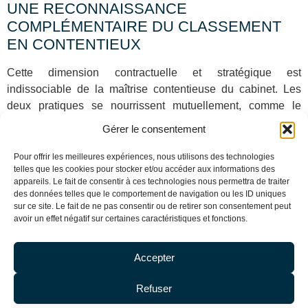
UNE RECONNAISSANCE
COMPLÉMENTAIRE DU CLASSEMENT
EN CONTENTIEUX
Cette dimension contractuelle et stratégique est
indissociable de la maîtrise contentieuse du cabinet. Les
deux pratiques se nourrissent mutuellement, comme le
reflète le double classement obtenu auprès de Leaders
Gérer le consentement
League / Décideurs.
Pour offrir les meilleures expériences, nous utilisons des technologies
Alors que
Stéphane Bellec est classé parmi les meilleurs
telles que les cookies pour stocker et/ou accéder aux informations des
avocats en contentieux de marques
, cette distinction en
appareils. Le fait de consentir à ces technologies nous permettra de traiter
des données telles que le comportement de navigation ou les ID uniques
gestion de portefeuille confirme la capacité du cabinet à
sur ce site. Le fait de ne pas consentir ou de retirer son consentement peut
couvrir l’intégralité de la chaîne de valeur du droit des
avoir un effet négatif sur certaines caractéristiques et fonctions.
marques. Une approche globale, du conseil stratégique au
tribunal, qui constitue un avantage déterminant pour les
Accepter
entreprises soucieuses de confier l’ensemble de leurs
problématiques à un interlocuteur unique.
Refuser