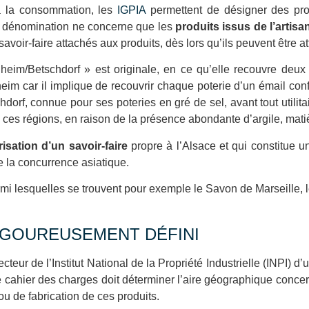
 à la consommation, les
IGPIA
permettent de désigner des pro
lle dénomination ne concerne que les
produits issus de l’artisa
 savoir-faire attachés aux produits, dès lors qu’ils peuvent être a
heim/Betschdorf » est originale, en ce qu’elle recouvre deux 
heim car il implique de recouvrir chaque poterie d’un émail conf
hdorf, connue pour ses poteries en gré de sel, avant tout utilita
s ces régions, en raison de la présence abondante d’argile, matiè
risation d’un savoir-faire
propre à l’Alsace et qui constitue un
 la concurrence asiatique.
mi lesquelles se trouvent pour exemple le Savon de Marseille, l
RIGOUREUSEMENT DÉFINI
cteur de l’Institut National de la Propriété Industrielle (INPI) d’
e cahier des charges doit déterminer l’aire géographique concer
u de fabrication de ces produits.