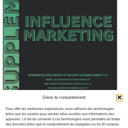
Gérer le consentement
Merci à Valéry Pothain. Procurez-vous ce
numéro de
Pour offrir les meilleures expériences, nous utilisons des technologies
telles que les cookies pour stocker et/ou accéder aux informations des
Stratégies
.
appareils. Le fait de consentir à ces technologies nous permettra de traiter
des données telles que le comportement de navigation ou les ID uniques
Le cabinet DEBAECQUE FAURE BELLEC bénéficie d’une