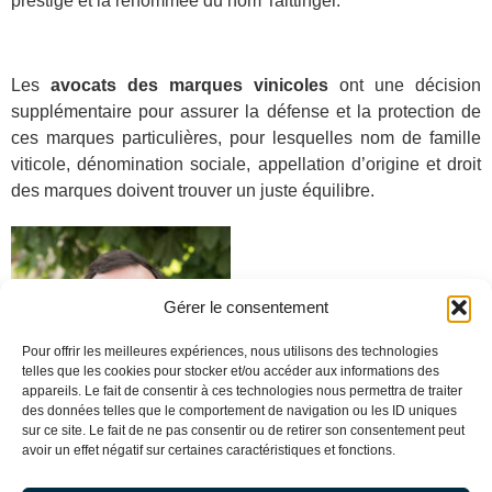
prestige et la renommée du nom Taittinger.
Les
avocats des marques vinicoles
ont une décision
supplémentaire pour assurer la défense et la protection de
ces marques particulières, pour lesquelles nom de famille
viticole, dénomination sociale, appellation d’origine et droit
des marques doivent trouver un juste équilibre.
Gérer le consentement
Pour contacter
Stéphane
Bellec
, avocat associé du
Pour offrir les meilleures expériences, nous utilisons des technologies
Cabinet De Baecque,
telles que les cookies pour stocker et/ou accéder aux informations des
appareils. Le fait de consentir à ces technologies nous permettra de traiter
Fauré, Bellec
des données telles que le comportement de navigation ou les ID uniques
sur ce site. Le fait de ne pas consentir ou de retirer son consentement peut
sbellec@debaecque-
avoir un effet négatif sur certaines caractéristiques et fonctions.
avocats.com