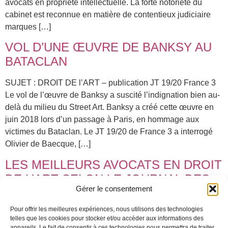
avocats en propriété intellectuelle. La forte notoriété du
cabinet est reconnue en matière de contentieux judiciaire
marques […]
VOL D’UNE ŒUVRE DE BANKSY AU
BATACLAN
SUJET : DROIT DE l’ART – publication JT 19/20 France 3
Le vol de l’œuvre de Banksy a suscité l’indignation bien au-
delà du milieu du Street Art. Banksy a créé cette œuvre en
juin 2018 lors d’un passage à Paris, en hommage aux
victimes du Bataclan. Le JT 19/20 de France 3 a interrogé
Olivier de Baecque, […]
LES MEILLEURS AVOCATS EN DROIT
DE L’ART SELON LE JOURNAL DES
Gérer le consentement
ARTS
Pour offrir les meilleures expériences, nous utilisons des technologies
Sujet : avocat marché de l’art – publication Journal des Arts
telles que les cookies pour stocker et/ou accéder aux informations des
Le Journal des arts consacre un article aux meilleurs
appareils. Le fait de consentir à ces technologies nous permettra de traiter